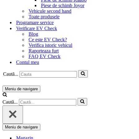
Piese de schimb Joyor
Vehicule second hand
Toate produsele
Programare service
Verificare EV Check
Blog
Ce este EV Check?
Verifica istoric vehicul
Raporteaza furt
FAQ EV Check
Contul meu
Caută...
Meniu de navigare
Caută...
Meniu de navigare
Magazin