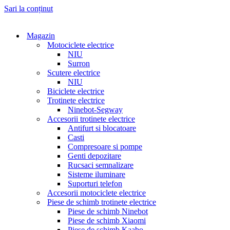
Sari la conținut
Magazin
Motociclete electrice
NIU
Surron
Scutere electrice
NIU
Biciclete electrice
Trotinete electrice
Ninebot-Segway
Accesorii trotinete electrice
Antifurt si blocatoare
Casti
Compresoare si pompe
Genti depozitare
Rucsaci semnalizare
Sisteme iluminare
Suporturi telefon
Accesorii motociclete electrice
Piese de schimb trotinete electrice
Piese de schimb Ninebot
Piese de schimb Xiaomi
Piese de schimb Kaabo