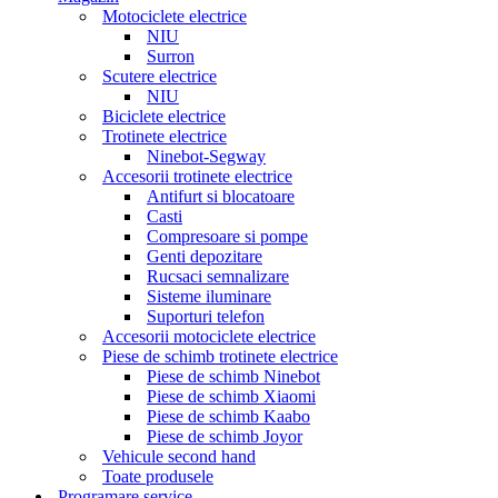
Motociclete electrice
NIU
Surron
Scutere electrice
NIU
Biciclete electrice
Trotinete electrice
Ninebot-Segway
Accesorii trotinete electrice
Antifurt si blocatoare
Casti
Compresoare si pompe
Genti depozitare
Rucsaci semnalizare
Sisteme iluminare
Suporturi telefon
Accesorii motociclete electrice
Piese de schimb trotinete electrice
Piese de schimb Ninebot
Piese de schimb Xiaomi
Piese de schimb Kaabo
Piese de schimb Joyor
Vehicule second hand
Toate produsele
Programare service