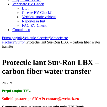
Verificare EV Check
Blog
Ce este EV Check?
Verifica istoric vehicul
Raporteaza furt
FAQ EV Check
Contul meu
Prima pagină
\
Vehicule electrice
\
Motociclete
electrice
\
Surron
\
Protectie lant Sur-Ron LBX – carbon fiber water
transfer
Protectie lant Sur-Ron LBX –
carbon fiber water transfer
245
lei
Prețul conține TVA.
Solicită postare pe SICAP: contact@evcheck.ro
Cumpara acum, plateste mai tarziu prin TBI Bank