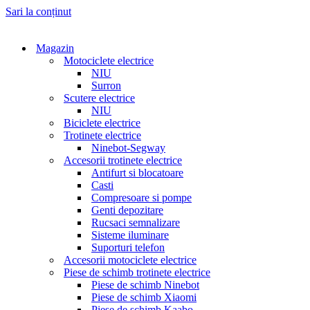
Sari la conținut
Magazin
Motociclete electrice
NIU
Surron
Scutere electrice
NIU
Biciclete electrice
Trotinete electrice
Ninebot-Segway
Accesorii trotinete electrice
Antifurt si blocatoare
Casti
Compresoare si pompe
Genti depozitare
Rucsaci semnalizare
Sisteme iluminare
Suporturi telefon
Accesorii motociclete electrice
Piese de schimb trotinete electrice
Piese de schimb Ninebot
Piese de schimb Xiaomi
Piese de schimb Kaabo