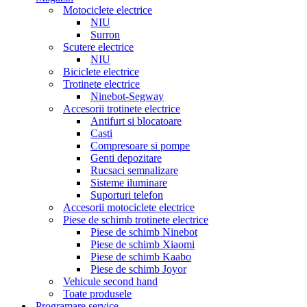
Motociclete electrice
NIU
Surron
Scutere electrice
NIU
Biciclete electrice
Trotinete electrice
Ninebot-Segway
Accesorii trotinete electrice
Antifurt si blocatoare
Casti
Compresoare si pompe
Genti depozitare
Rucsaci semnalizare
Sisteme iluminare
Suporturi telefon
Accesorii motociclete electrice
Piese de schimb trotinete electrice
Piese de schimb Ninebot
Piese de schimb Xiaomi
Piese de schimb Kaabo
Piese de schimb Joyor
Vehicule second hand
Toate produsele
Programare service