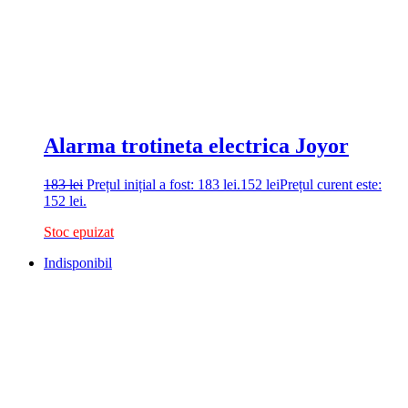
Alarma trotineta electrica Joyor
183
lei
Prețul inițial a fost: 183 lei.
152
lei
Prețul curent este:
152 lei.
Stoc epuizat
Indisponibil