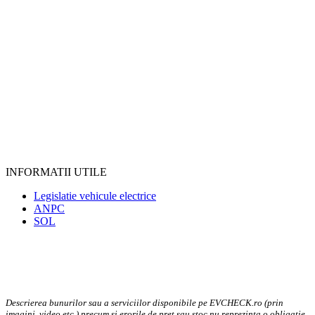
INFORMATII UTILE
Legislatie vehicule electrice
ANPC
SOL
Descrierea bunurilor sau a serviciilor disponibile pe EVCHECK.ro (prin
imagini, video etc.) precum si erorile de pret sau stoc nu reprezinta o obligatie