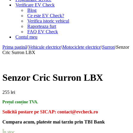
Verificare EV Check
Blog
Ce este EV Check?
Verifica istoric vehicul
Raporteaza furt
FAQ EV Check
Contul meu
Prima pagină
\
Vehicule electrice
\
Motociclete electrice
\
Surron
\
Senzor
Cric Surron LBX
Senzor Cric Surron LBX
255
lei
Prețul conține TVA.
Solicită postare pe SICAP: contact@evcheck.ro
Cumpara acum, plateste mai tarziu prin TBI Bank
În stoc