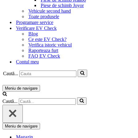
Piese de schimb Joyor
Vehicule second hand
Toate produsele
Programare service
Verificare EV Check
Blog
Ce este EV Check?
Verifica istoric vehicul
Raporteaza furt
FAQ EV Check
Contul meu
Caută...
Meniu de navigare
Caută...
Meniu de navigare
Magazin