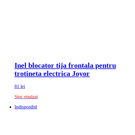
Inel blocator tija frontala pentru
trotineta electrica Joyor
81
lei
Stoc epuizat
Indisponibil