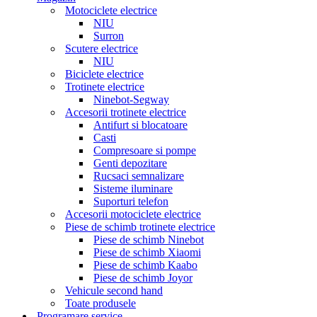
Motociclete electrice
NIU
Surron
Scutere electrice
NIU
Biciclete electrice
Trotinete electrice
Ninebot-Segway
Accesorii trotinete electrice
Antifurt si blocatoare
Casti
Compresoare si pompe
Genti depozitare
Rucsaci semnalizare
Sisteme iluminare
Suporturi telefon
Accesorii motociclete electrice
Piese de schimb trotinete electrice
Piese de schimb Ninebot
Piese de schimb Xiaomi
Piese de schimb Kaabo
Piese de schimb Joyor
Vehicule second hand
Toate produsele
Programare service