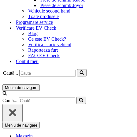
Piese de schimb Joyor
Vehicule second hand
Toate produsele
Programare service
Verificare EV Check
Blog
Ce este EV Check?
Verifica istoric vehicul
Raporteaza furt
FAQ EV Check
Contul meu
Caută...
Meniu de navigare
Caută...
Meniu de navigare
Magazin