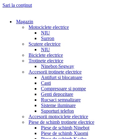
Sari la conținut
Magazin
Motociclete electrice
NIU
Surron
Scutere electrice
NIU
Biciclete electrice
Trotinete electrice
Ninebot-Segway
Accesorii trotinete electrice
Antifurt si blocatoare
Casti
Compresoare si pompe
Genti depozitare
Rucsaci semnalizare
Sisteme iluminare
Suporturi telefon
Accesorii motociclete electrice
Piese de schimb trotinete electrice
Piese de schimb Ninebot
Piese de schimb Xiaomi
Piese de schimb Kaabo