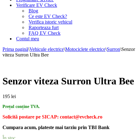
Verificare EV Check
Blog
Ce este EV Check?
Verifica istoric vehicul
Raporteaza furt
FAQ EV Check
Contul meu
Prima pagină
\
Vehicule electrice
\
Motociclete electrice
\
Surron
\
Senzor
viteza Surron Ultra Bee
Senzor viteza Surron Ultra Bee
195
lei
Prețul conține TVA.
Solicită postare pe SICAP: contact@evcheck.ro
Cumpara acum, plateste mai tarziu prin TBI Bank
În stoc