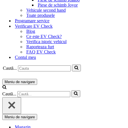
Piese de schimb Joyor
Vehicule second hand
Toate produsele
Programare service
Verificare EV Check
Blog
Ce este EV Check?
Verifica istoric vehicul
Raporteaza furt
FAQ EV Check
Contul meu
Caută...
Meniu de navigare
Caută...
Meniu de navigare
Magazin