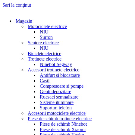
Sari la conținut
Magazin
Motociclete electrice
NIU
Surron
Scutere electrice
NIU
Biciclete electrice
Trotinete electrice
Ninebot-Segway
Accesorii trotinete electrice
Antifurt si blocatoare
Casti
Compresoare si pompe
Genti depozitare
Rucsaci semnalizare
Sisteme iluminare
Suporturi telefon
Accesorii motociclete electrice
Piese de schimb trotinete electrice
Piese de schimb Ninebot
Piese de schimb Xiaomi
Piese de schimb Kaabo