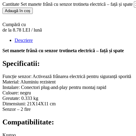
Cantitate Set manete frână cu senzor trotineta electrică – față și spate
Adaugă în coș
Cumpără cu
de la 8.78 LEI / lună
Descriere
Set manete frână cu senzor trotineta electrică – față și spate
Specificatii:
Funcție senzor: Activează frânarea electrică pentru siguranță sporită
Material: Aluminiu rezistent
Instalare: Conectori plug-and-play pentru montaj rapid
Culoare: negru
Greutate: 0.333 kg
Dimensiuni: 21X14X11 cm
Senzor – 2 fire
Compatibilitate:
Kugoo