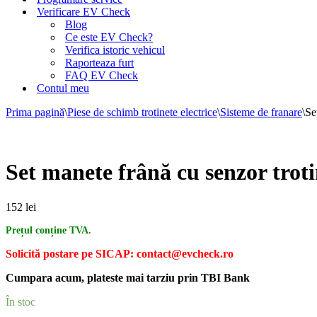
Verificare EV Check
Blog
Ce este EV Check?
Verifica istoric vehicul
Raporteaza furt
FAQ EV Check
Contul meu
Prima pagină
\
Piese de schimb trotinete electrice
\
Sisteme de franare
\
Se
Set manete frână cu senzor trotin
152
lei
Prețul conține TVA.
Solicită postare pe SICAP: contact@evcheck.ro
Cumpara acum, plateste mai tarziu prin TBI Bank
În stoc