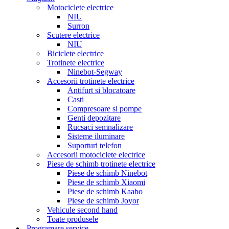
Motociclete electrice
NIU
Surron
Scutere electrice
NIU
Biciclete electrice
Trotinete electrice
Ninebot-Segway
Accesorii trotinete electrice
Antifurt si blocatoare
Casti
Compresoare si pompe
Genti depozitare
Rucsaci semnalizare
Sisteme iluminare
Suporturi telefon
Accesorii motociclete electrice
Piese de schimb trotinete electrice
Piese de schimb Ninebot
Piese de schimb Xiaomi
Piese de schimb Kaabo
Piese de schimb Joyor
Vehicule second hand
Toate produsele
Programare service