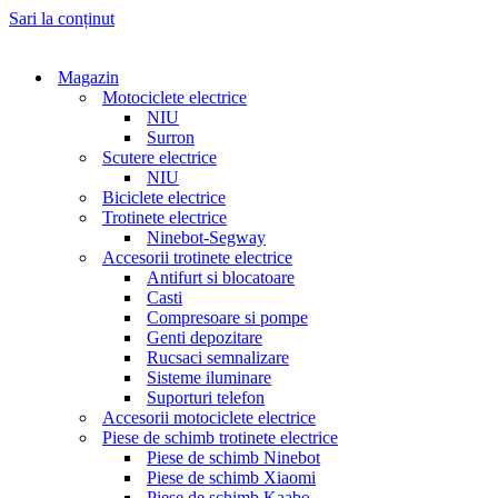
Sari la conținut
Magazin
Motociclete electrice
NIU
Surron
Scutere electrice
NIU
Biciclete electrice
Trotinete electrice
Ninebot-Segway
Accesorii trotinete electrice
Antifurt si blocatoare
Casti
Compresoare si pompe
Genti depozitare
Rucsaci semnalizare
Sisteme iluminare
Suporturi telefon
Accesorii motociclete electrice
Piese de schimb trotinete electrice
Piese de schimb Ninebot
Piese de schimb Xiaomi
Piese de schimb Kaabo