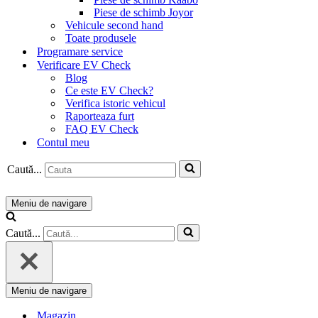
Piese de schimb Joyor
Vehicule second hand
Toate produsele
Programare service
Verificare EV Check
Blog
Ce este EV Check?
Verifica istoric vehicul
Raporteaza furt
FAQ EV Check
Contul meu
Caută...
Meniu de navigare
Caută...
Meniu de navigare
Magazin