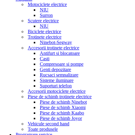
Motociclete electrice
NIU
Surron
Scutere electrice
NIU
Biciclete electrice
Trotinete electrice
Ninebot-Segway
Accesorii trotinete electrice
Antifurt si blocatoare
Casti
Compresoare si pompe
Genti depozitare
Rucsaci semnalizare
Sisteme iluminare
Suporturi telefon
Accesorii motociclete electrice
Piese de schimb trotinete electrice
Piese de schimb Ninebot
Piese de schimb Xiaomi
Piese de schimb Kaabo
Piese de schimb Joyor
Vehicule second hand
Toate produsele
Programare service