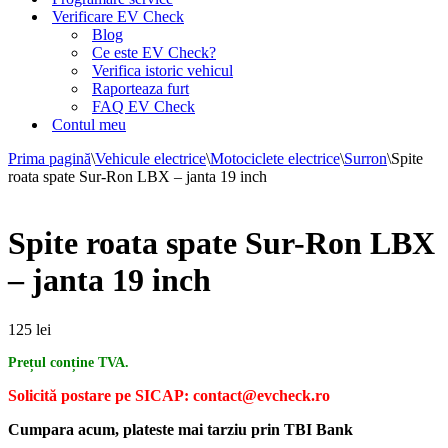
Verificare EV Check
Blog
Ce este EV Check?
Verifica istoric vehicul
Raporteaza furt
FAQ EV Check
Contul meu
Prima pagină
\
Vehicule electrice
\
Motociclete electrice
\
Surron
\
Spite
roata spate Sur-Ron LBX – janta 19 inch
Spite roata spate Sur-Ron LBX
– janta 19 inch
125
lei
Prețul conține TVA.
Solicită postare pe SICAP: contact@evcheck.ro
Cumpara acum, plateste mai tarziu prin TBI Bank