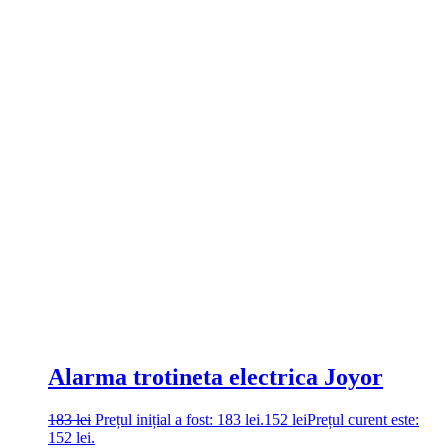
Alarma trotineta electrica Joyor
183
lei
Prețul inițial a fost: 183 lei.
152
lei
Prețul curent este:
152 lei.