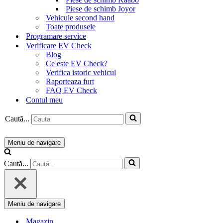
Piese de schimb Joyor
Vehicule second hand
Toate produsele
Programare service
Verificare EV Check
Blog
Ce este EV Check?
Verifica istoric vehicul
Raporteaza furt
FAQ EV Check
Contul meu
Caută...
Meniu de navigare
Caută...
Meniu de navigare
Magazin