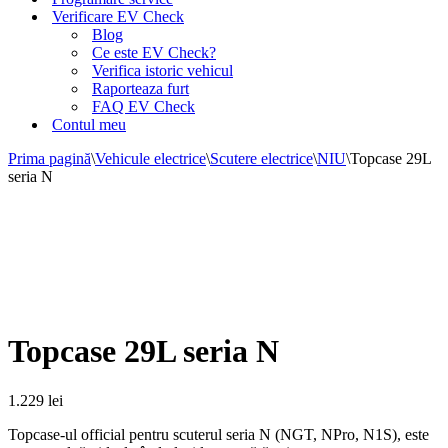
Verificare EV Check
Blog
Ce este EV Check?
Verifica istoric vehicul
Raporteaza furt
FAQ EV Check
Contul meu
Prima pagină
\
Vehicule electrice
\
Scutere electrice
\
NIU
\
Topcase 29L
seria N
Topcase 29L seria N
1.229
lei
Topcase-ul official pentru scuterul seria N (NGT, NPro, N1S), este