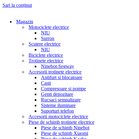
Sari la conținut
Magazin
Motociclete electrice
NIU
Surron
Scutere electrice
NIU
Biciclete electrice
Trotinete electrice
Ninebot-Segway
Accesorii trotinete electrice
Antifurt si blocatoare
Casti
Compresoare si pompe
Genti depozitare
Rucsaci semnalizare
Sisteme iluminare
Suporturi telefon
Accesorii motociclete electrice
Piese de schimb trotinete electrice
Piese de schimb Ninebot
Piese de schimb Xiaomi
Piese de schimb Kaabo