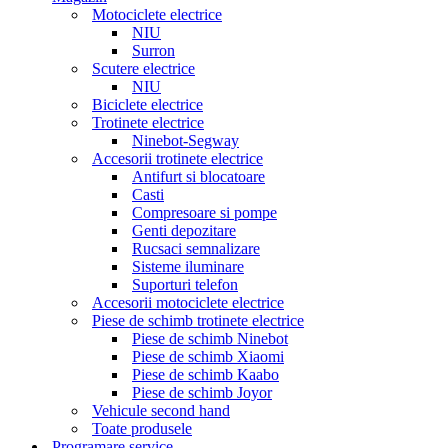
Motociclete electrice
NIU
Surron
Scutere electrice
NIU
Biciclete electrice
Trotinete electrice
Ninebot-Segway
Accesorii trotinete electrice
Antifurt si blocatoare
Casti
Compresoare si pompe
Genti depozitare
Rucsaci semnalizare
Sisteme iluminare
Suporturi telefon
Accesorii motociclete electrice
Piese de schimb trotinete electrice
Piese de schimb Ninebot
Piese de schimb Xiaomi
Piese de schimb Kaabo
Piese de schimb Joyor
Vehicule second hand
Toate produsele
Programare service