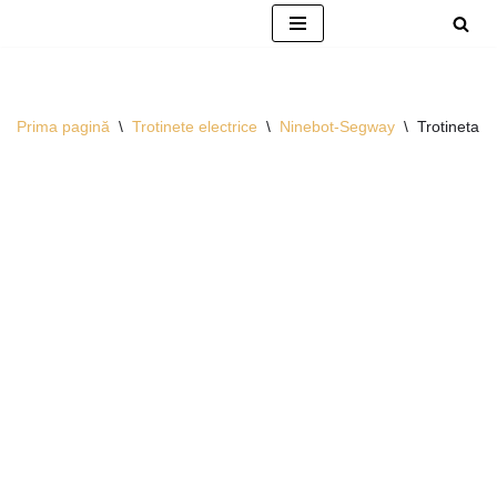
Sari
la
conținut
Prima pagină
\
Trotinete electrice
\
Ninebot-Segway
\
Trotineta e