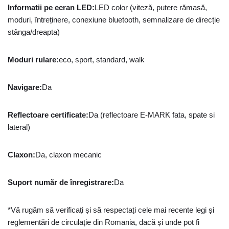
Informatii pe ecran LED
:
LED color (viteză, putere rămasă,
moduri, întreținere, conexiune bluetooth, semnalizare de direcție
stânga/dreapta)
Moduri rulare
:
eco, sport, standard, walk
Navigare
:
Da
Reflectoare certificate
:
Da (reflectoare E-MARK fata, spate si
lateral)
Claxon
:
Da, claxon mecanic
Suport număr de înregistrare
:
Da
*Vă rugăm să verificați și să respectați cele mai recente legi și
reglementări de circulație din Romania, dacă și unde pot fi