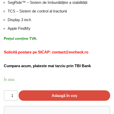
SegRide™️ – Sistem de îmbunătățire a stabilității
TCS – Sistem de control al tractiunii
Display 3 inch
Apple FindMy
Prețul conține TVA.
Solicită postare pe SICAP: contact@evcheck.ro
Cumpara acum, plateste mai tarziu prin TBI Bank
În stoc
Adaugă în coș