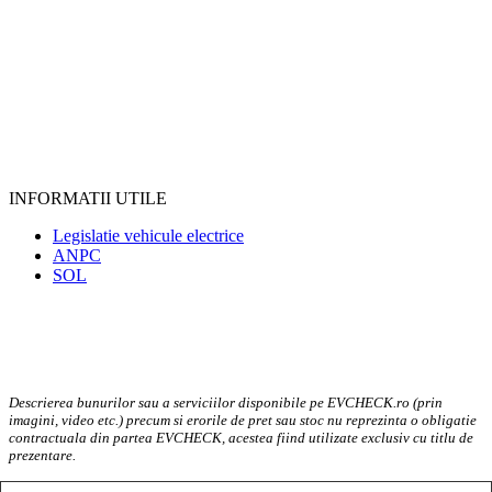
INFORMATII UTILE
Legislatie vehicule electrice
ANPC
SOL
Descrierea bunurilor sau a serviciilor disponibile pe EVCHECK.ro (prin
imagini, video etc.) precum si erorile de pret sau stoc nu reprezinta o obligatie
contractuala din partea EVCHECK, acestea fiind utilizate exclusiv cu titlu de
prezentare.
EV Check @2023. Toate drepturile rezervate.