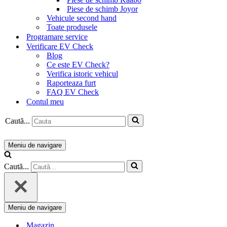
Piese de schimb Joyor
Vehicule second hand
Toate produsele
Programare service
Verificare EV Check
Blog
Ce este EV Check?
Verifica istoric vehicul
Raporteaza furt
FAQ EV Check
Contul meu
Caută...
Meniu de navigare
Caută...
Meniu de navigare
Magazin