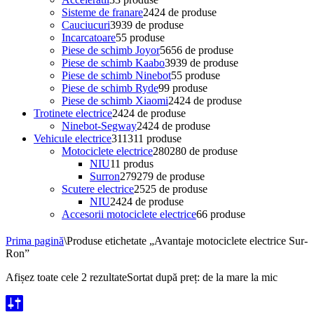
Sisteme de franare
24
24 de produse
Cauciucuri
39
39 de produse
Incarcatoare
5
5 produse
Piese de schimb Joyor
56
56 de produse
Piese de schimb Kaabo
39
39 de produse
Piese de schimb Ninebot
5
5 produse
Piese de schimb Ryde
9
9 produse
Piese de schimb Xiaomi
24
24 de produse
Trotinete electrice
24
24 de produse
Ninebot-Segway
24
24 de produse
Vehicule electrice
311
311 produse
Motociclete electrice
280
280 de produse
NIU
1
1 produs
Surron
279
279 de produse
Scutere electrice
25
25 de produse
NIU
24
24 de produse
Accesorii motociclete electrice
6
6 produse
Prima pagină
\
Produse etichetate „Avantaje motociclete electrice Sur-
Ron”
Afișez toate cele 2 rezultate
Sortat după preț: de la mare la mic