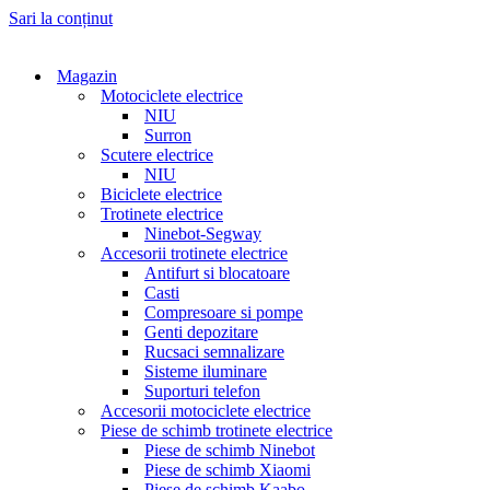
Sari la conținut
Magazin
Motociclete electrice
NIU
Surron
Scutere electrice
NIU
Biciclete electrice
Trotinete electrice
Ninebot-Segway
Accesorii trotinete electrice
Antifurt si blocatoare
Casti
Compresoare si pompe
Genti depozitare
Rucsaci semnalizare
Sisteme iluminare
Suporturi telefon
Accesorii motociclete electrice
Piese de schimb trotinete electrice
Piese de schimb Ninebot
Piese de schimb Xiaomi
Piese de schimb Kaabo