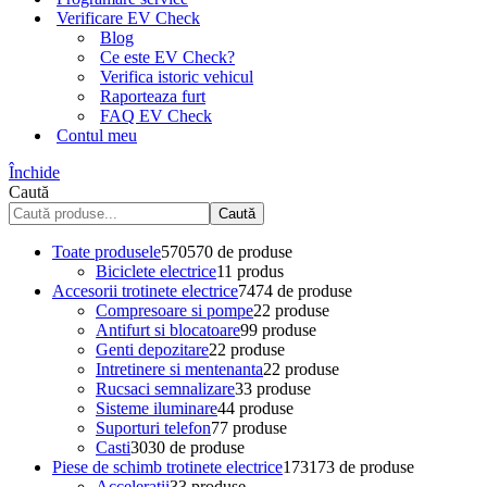
Verificare EV Check
Blog
Ce este EV Check?
Verifica istoric vehicul
Raporteaza furt
FAQ EV Check
Contul meu
Închide
Caută
Caută
Toate produsele
570
570 de produse
Biciclete electrice
1
1 produs
Accesorii trotinete electrice
74
74 de produse
Compresoare si pompe
2
2 produse
Antifurt si blocatoare
9
9 produse
Genti depozitare
2
2 produse
Intretinere si mentenanta
2
2 produse
Rucsaci semnalizare
3
3 produse
Sisteme iluminare
4
4 produse
Suporturi telefon
7
7 produse
Casti
30
30 de produse
Piese de schimb trotinete electrice
173
173 de produse
Acceleratii
3
3 produse