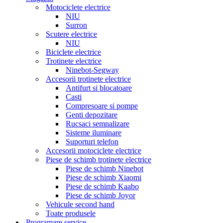
Motociclete electrice
NIU
Surron
Scutere electrice
NIU
Biciclete electrice
Trotinete electrice
Ninebot-Segway
Accesorii trotinete electrice
Antifurt si blocatoare
Casti
Compresoare si pompe
Genti depozitare
Rucsaci semnalizare
Sisteme iluminare
Suporturi telefon
Accesorii motociclete electrice
Piese de schimb trotinete electrice
Piese de schimb Ninebot
Piese de schimb Xiaomi
Piese de schimb Kaabo
Piese de schimb Joyor
Vehicule second hand
Toate produsele
Programare service