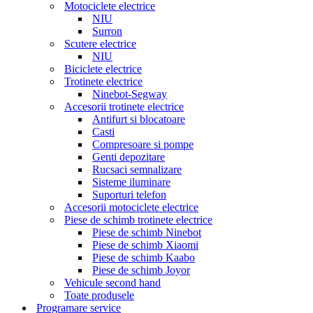
Motociclete electrice
NIU
Surron
Scutere electrice
NIU
Biciclete electrice
Trotinete electrice
Ninebot-Segway
Accesorii trotinete electrice
Antifurt si blocatoare
Casti
Compresoare si pompe
Genti depozitare
Rucsaci semnalizare
Sisteme iluminare
Suporturi telefon
Accesorii motociclete electrice
Piese de schimb trotinete electrice
Piese de schimb Ninebot
Piese de schimb Xiaomi
Piese de schimb Kaabo
Piese de schimb Joyor
Vehicule second hand
Toate produsele
Programare service