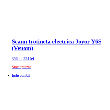
Scaun trotineta electrica Joyor Y6S
(Venom)
Prețul
Prețul
356
lei
254
lei
inițial
curent
Stoc epuizat
a
este:
fost:
254 lei.
Indisponibil
356 lei.