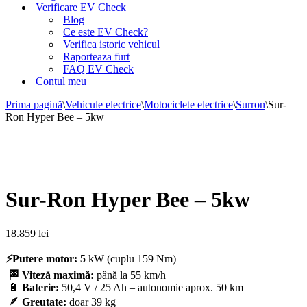
Verificare EV Check
Blog
Ce este EV Check?
Verifica istoric vehicul
Raporteaza furt
FAQ EV Check
Contul meu
Prima pagină
\
Vehicule electrice
\
Motociclete electrice
\
Surron
\
Sur-
Ron Hyper Bee – 5kw
Sur-Ron Hyper Bee – 5kw
18.859
lei
⚡
Putere motor: 5
kW (cuplu 159 Nm)
🏁
Viteză maximă:
până la 55 km/h
🔋
Baterie:
50,4 V / 25 Ah – autonomie aprox. 50 km
🪶
Greutate:
doar 39 kg