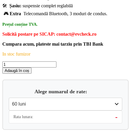
🛠️
Șasiu:
suspensie complet reglabilă
🎮
Extra
Telecomandă Bluetooth, 3 moduri de condus.
Prețul conține TVA.
Solicită postare pe SICAP: contact@evcheck.ro
Cumpara acum, plateste mai tarziu prin TBI Bank
In stoc furnizor
Cantitate
Sur-
Adaugă în coș
Ron
Hyper
Bee
-
Alege numarul de rate:
5kw
-
Rata lunara: