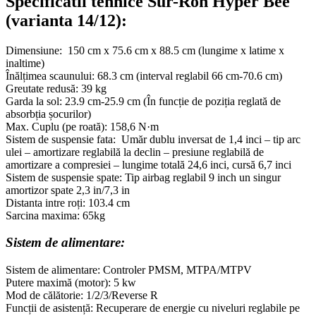
Specificatii tehnice Sur-Ron Hyper Bee
(varianta 14/12):
Dimensiune: 150 cm x 75.6 cm x 88.5 cm (lungime x latime x
inaltime)
Înălțimea scaunului: 68.3 cm (interval reglabil 66 cm-70.6 cm)
Greutate redusă: 39 kg
Garda la sol: 23.9 cm-25.9 cm (În funcție de poziția reglată de
absorbția șocurilor)
Max. Cuplu (pe roată): 158,6 N·m
Sistem de suspensie fata: Umăr dublu inversat de 1,4 inci – tip arc
ulei – amortizare reglabilă la declin – presiune reglabilă de
amortizare a compresiei – lungime totală 24,6 inci, cursă 6,7 inci
Sistem de suspensie spate: Tip airbag reglabil 9 inch un singur
amortizor spate 2,3 in/7,3 in
Distanta intre roți: 103.4 cm
Sarcina maxima: 65kg
Sistem de alimentare:
Sistem de alimentare: Controler PMSM, MTPA/MTPV
Putere maximă (motor): 5 kw
Mod de călătorie: 1/2/3/Reverse R
Funcții de asistență: Recuperare de energie cu niveluri reglabile pe