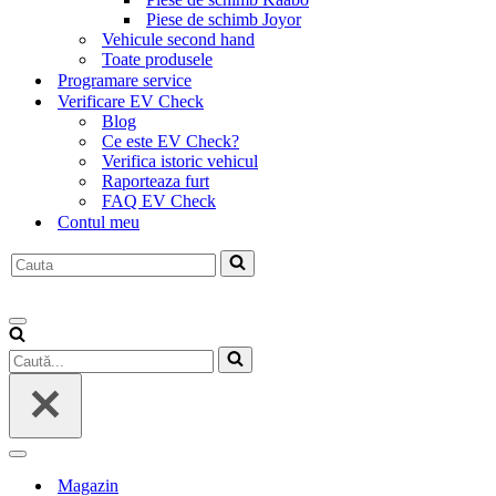
Piese de schimb Joyor
Vehicule second hand
Toate produsele
Programare service
Verificare EV Check
Blog
Ce este EV Check?
Verifica istoric vehicul
Raporteaza furt
FAQ EV Check
Contul meu
Caută...
Meniu
de
Caută...
navigare
Meniu
de
Magazin
navigare