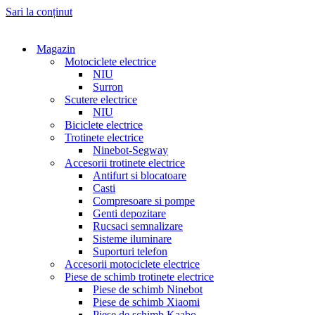
Sari la conținut
Magazin
Motociclete electrice
NIU
Surron
Scutere electrice
NIU
Biciclete electrice
Trotinete electrice
Ninebot-Segway
Accesorii trotinete electrice
Antifurt si blocatoare
Casti
Compresoare si pompe
Genti depozitare
Rucsaci semnalizare
Sisteme iluminare
Suporturi telefon
Accesorii motociclete electrice
Piese de schimb trotinete electrice
Piese de schimb Ninebot
Piese de schimb Xiaomi
Piese de schimb Kaabo