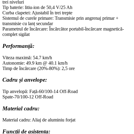
trei niveluri
Tip baterie: litiu-ion de 50,4 V/25 Ah
Curba clapetei: Ajustabil în trei trepte
Sistemul de curele primare: Transmisie prin angrenaj primar +
transmisie cu lanț secundar
Parametrul de încărcare: Încărcător portabil-încărcare magnetică-
complet sigilat
Performanţă:
Viteza maximă: 54.7 km/h
Autonomie: 49.9 km @ 40.1 km/h
Timp de încărcare (20%-80%): 2,5 ore
Cadru și anvelope:
Tip anvelopă: Față-60/100-14 Off-Road
Spate-70/100-12 Off-Road
Material cadru:
Material cadru: Aliaj de aluminiu forjat
Funcții de asistenta: