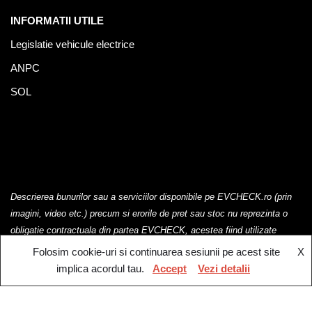
INFORMATII UTILE
Legislatie vehicule electrice
ANPC
SOL
Descrierea bunurilor sau a serviciilor disponibile pe EVCHECK.ro (prin
imagini, video etc.) precum si erorile de pret sau stoc nu reprezinta o
obligatie contractuala din partea EVCHECK, acestea fiind utilizate
exclusiv cu titlu de prezentare.
Folosim cookie-uri si continuarea sesiunii pe acest site
X
implica acordul tau.
Accept
Vezi detalii
EV Check @2023. Toate drepturile rezervate.
Retragere din contract