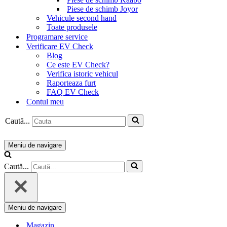
Piese de schimb Joyor
Vehicule second hand
Toate produsele
Programare service
Verificare EV Check
Blog
Ce este EV Check?
Verifica istoric vehicul
Raporteaza furt
FAQ EV Check
Contul meu
Caută...
Meniu de navigare
Caută...
Meniu de navigare
Magazin