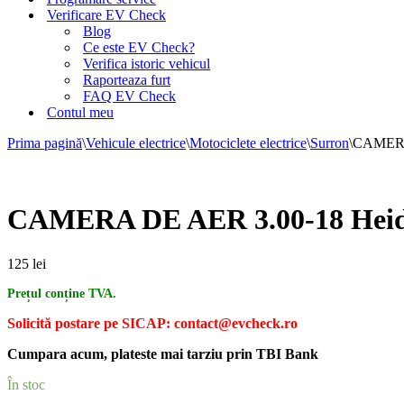
Verificare EV Check
Blog
Ce este EV Check?
Verifica istoric vehicul
Raporteaza furt
FAQ EV Check
Contul meu
Prima pagină
\
Vehicule electrice
\
Motociclete electrice
\
Surron
\
CAMERA
CAMERA DE AER 3.00-18 Hei
125
lei
Prețul conține TVA.
Solicită postare pe SICAP: contact@evcheck.ro
Cumpara acum, plateste mai tarziu prin TBI Bank
În stoc