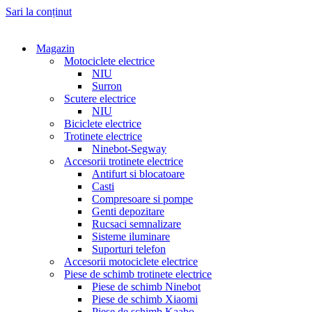
Sari la conținut
Magazin
Motociclete electrice
NIU
Surron
Scutere electrice
NIU
Biciclete electrice
Trotinete electrice
Ninebot-Segway
Accesorii trotinete electrice
Antifurt si blocatoare
Casti
Compresoare si pompe
Genti depozitare
Rucsaci semnalizare
Sisteme iluminare
Suporturi telefon
Accesorii motociclete electrice
Piese de schimb trotinete electrice
Piese de schimb Ninebot
Piese de schimb Xiaomi
Piese de schimb Kaabo