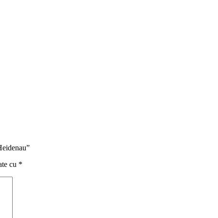
Heidenau”
ate cu
*