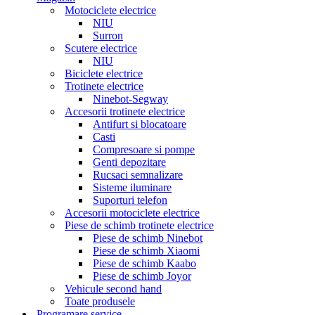
Motociclete electrice
NIU
Surron
Scutere electrice
NIU
Biciclete electrice
Trotinete electrice
Ninebot-Segway
Accesorii trotinete electrice
Antifurt si blocatoare
Casti
Compresoare si pompe
Genti depozitare
Rucsaci semnalizare
Sisteme iluminare
Suporturi telefon
Accesorii motociclete electrice
Piese de schimb trotinete electrice
Piese de schimb Ninebot
Piese de schimb Xiaomi
Piese de schimb Kaabo
Piese de schimb Joyor
Vehicule second hand
Toate produsele
Programare service