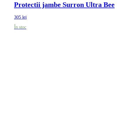
Protectii jambe Surron Ultra Bee
305
lei
În stoc