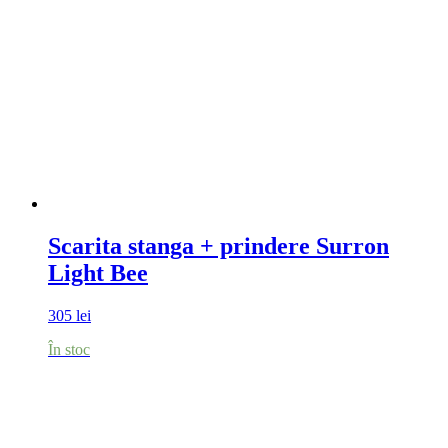
Scarita stanga + prindere Surron
Light Bee
305
lei
În stoc