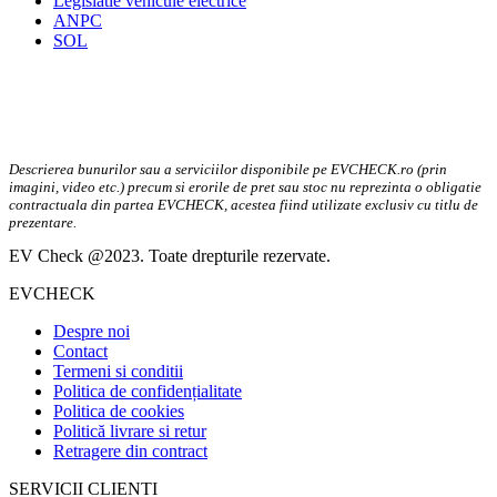
Legislatie vehicule electrice
ANPC
SOL
Descrierea bunurilor sau a serviciilor disponibile pe EVCHECK.ro (prin
imagini, video etc.) precum si erorile de pret sau stoc nu reprezinta o obligatie
contractuala din partea EVCHECK, acestea fiind utilizate exclusiv cu titlu de
prezentare.
EV Check @2023. Toate drepturile rezervate.
EVCHECK
Despre noi
Contact
Termeni si conditii
Politica de confidențialitate
Politica de cookies
Politică livrare si retur
Retragere din contract
SERVICII CLIENTI