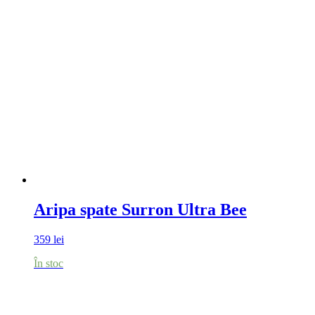
Aripa spate Surron Ultra Bee
359
lei
În stoc