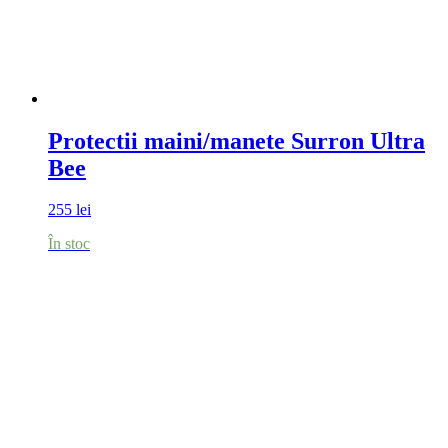
Protectii maini/manete Surron Ultra
Bee
255
lei
În stoc