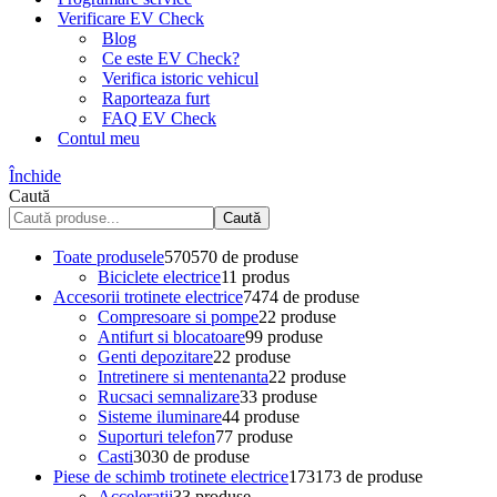
Verificare EV Check
Blog
Ce este EV Check?
Verifica istoric vehicul
Raporteaza furt
FAQ EV Check
Contul meu
Închide
Caută
Caută
Toate produsele
570
570 de produse
Biciclete electrice
1
1 produs
Accesorii trotinete electrice
74
74 de produse
Compresoare si pompe
2
2 produse
Antifurt si blocatoare
9
9 produse
Genti depozitare
2
2 produse
Intretinere si mentenanta
2
2 produse
Rucsaci semnalizare
3
3 produse
Sisteme iluminare
4
4 produse
Suporturi telefon
7
7 produse
Casti
30
30 de produse
Piese de schimb trotinete electrice
173
173 de produse
Acceleratii
3
3 produse