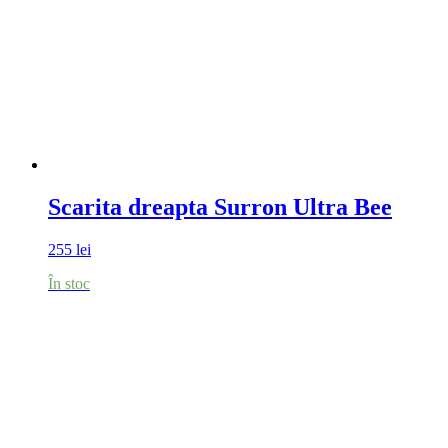
Scarita dreapta Surron Ultra Bee
255
lei
În stoc