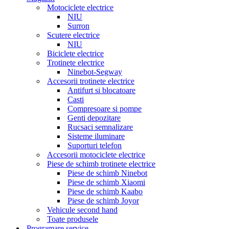
Motociclete electrice
NIU
Surron
Scutere electrice
NIU
Biciclete electrice
Trotinete electrice
Ninebot-Segway
Accesorii trotinete electrice
Antifurt si blocatoare
Casti
Compresoare si pompe
Genti depozitare
Rucsaci semnalizare
Sisteme iluminare
Suporturi telefon
Accesorii motociclete electrice
Piese de schimb trotinete electrice
Piese de schimb Ninebot
Piese de schimb Xiaomi
Piese de schimb Kaabo
Piese de schimb Joyor
Vehicule second hand
Toate produsele
Programare service