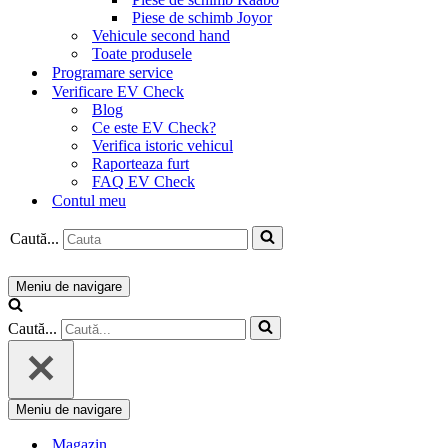
Piese de schimb Joyor
Vehicule second hand
Toate produsele
Programare service
Verificare EV Check
Blog
Ce este EV Check?
Verifica istoric vehicul
Raporteaza furt
FAQ EV Check
Contul meu
Caută...
Meniu de navigare
Caută...
Meniu de navigare
Magazin