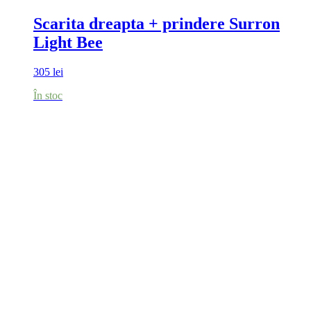
Scarita dreapta + prindere Surron
Light Bee
305
lei
În stoc