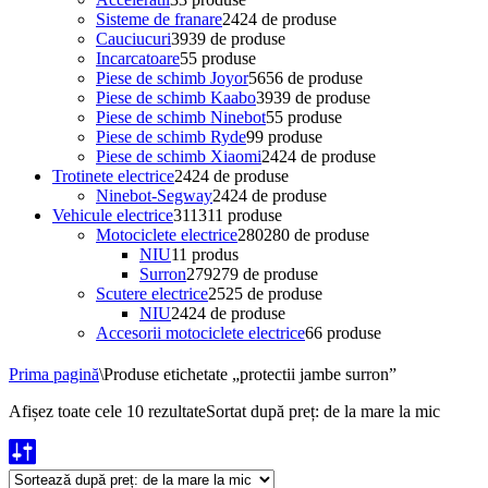
Sisteme de franare
24
24 de produse
Cauciucuri
39
39 de produse
Incarcatoare
5
5 produse
Piese de schimb Joyor
56
56 de produse
Piese de schimb Kaabo
39
39 de produse
Piese de schimb Ninebot
5
5 produse
Piese de schimb Ryde
9
9 produse
Piese de schimb Xiaomi
24
24 de produse
Trotinete electrice
24
24 de produse
Ninebot-Segway
24
24 de produse
Vehicule electrice
311
311 produse
Motociclete electrice
280
280 de produse
NIU
1
1 produs
Surron
279
279 de produse
Scutere electrice
25
25 de produse
NIU
24
24 de produse
Accesorii motociclete electrice
6
6 produse
Prima pagină
\
Produse etichetate „protectii jambe surron”
Afișez toate cele 10 rezultate
Sortat după preț: de la mare la mic