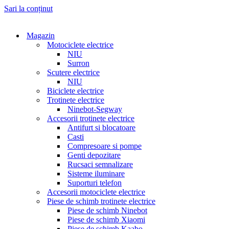
Sari la conținut
Magazin
Motociclete electrice
NIU
Surron
Scutere electrice
NIU
Biciclete electrice
Trotinete electrice
Ninebot-Segway
Accesorii trotinete electrice
Antifurt si blocatoare
Casti
Compresoare si pompe
Genti depozitare
Rucsaci semnalizare
Sisteme iluminare
Suporturi telefon
Accesorii motociclete electrice
Piese de schimb trotinete electrice
Piese de schimb Ninebot
Piese de schimb Xiaomi
Piese de schimb Kaabo