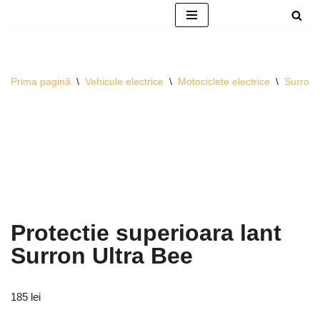
Sari
la
conținut
Prima pagină
\
Vehicule electrice
\
Motociclete electrice
\
Surron
Protectie superioara lant
Surron Ultra Bee
185
lei