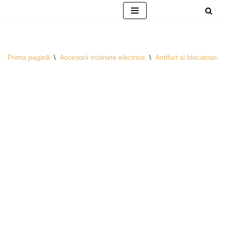
Sari
la
conținut
Prima pagină
\
Accesorii trotinete electrice
\
Antifurt si blocatoare