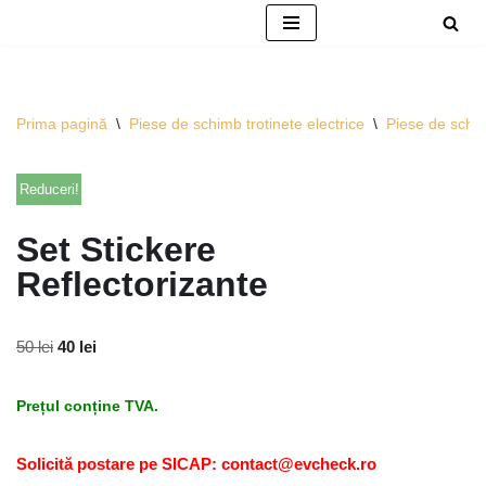
Sari
la
conținut
Prima pagină
\
Piese de schimb trotinete electrice
\
Piese de schi
Reduceri!
Set Stickere
Reflectorizante
50
lei
40
lei
Prețul conține TVA.
Solicită postare pe SICAP: contact@evcheck.ro